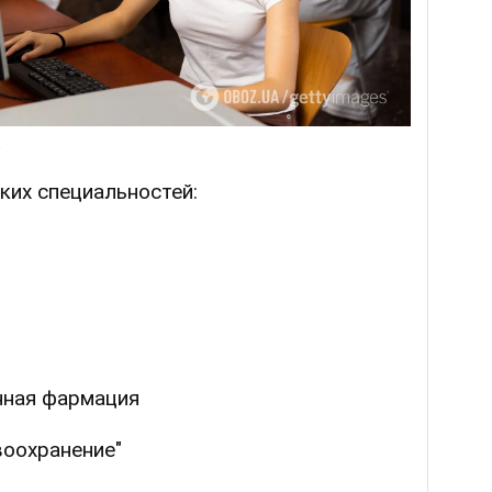
аких специальностей:
нная фармация
воохранение"