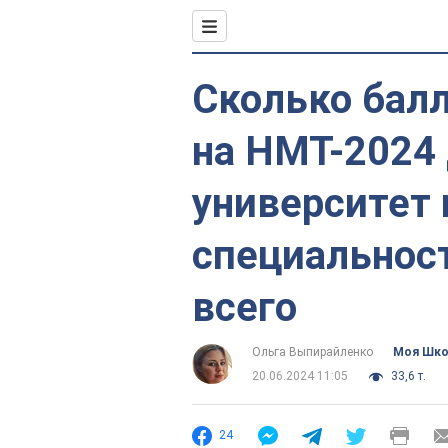
Сколько бал
на НМТ-2024 
университет 
специальност
всего
Ольга Выпирайленко
Моя Шк
20.06.2024 11:05
33,6 т.
24