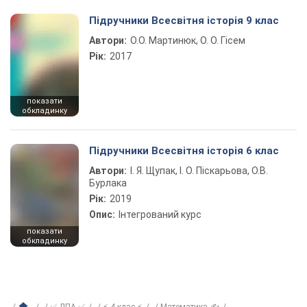
Підручники Всесвітня історія 9 клас
Автори:
О.О. Мартинюк, О. О. Гісем
Рік:
2017
показати
обкладинку
Підручники Всесвітня історія 6 клас
Автори:
І. Я. Щупак, І. О. Піскарьова, О.В.
Бурлака
Рік:
2019
Опис:
Інтегрований курс
показати
обкладинку