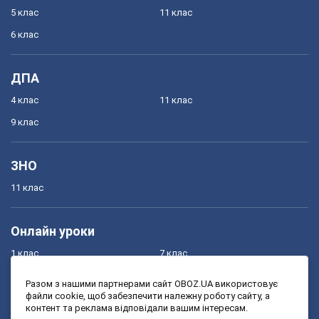
5 клас
11 клас
6 клас
ДПА
4 клас
11 клас
9 клас
ЗНО
11 клас
Онлайн уроки
1 клас
7 клас
2 клас
8 клас
Разом з нашими партнерами сайт OBOZ.UA використовує
файли cookie, щоб забезпечити належну роботу сайту, а
3 клас
9 клас
контент та реклама відповідали вашим інтересам.