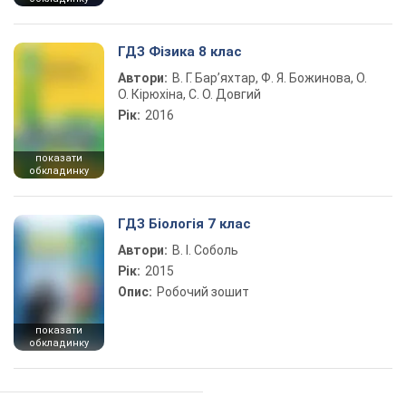
ГДЗ Фізика 8 клас
Автори:
В. Г. Бар’яхтар, Ф. Я. Божинова, О.
О. Кірюхіна, С. О. Довгий
Рік:
2016
показати
обкладинку
ГДЗ Біологія 7 клас
Автори:
В. І. Соболь
Рік:
2015
Опис:
Робочий зошит
показати
обкладинку