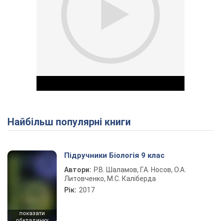
Найбільш популярні книги
Play Video
Підручники Біологія 9 клас
Автори:
Р.В. Шаламов, Г.А. Носов, О.А.
Литовченко, М.С. Каліберда
Рік:
2017
показати
обкладинку