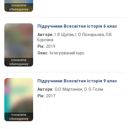
показати
обкладинку
Підручники Всесвітня історія 6 клас
Автори:
І. Я. Щупак, І. О. Піскарьова, О.В.
Бурлака
Рік:
2019
Опис:
Інтегрований курс
показати
обкладинку
Підручники Всесвітня історія 9 клас
Автори:
О.О. Мартинюк, О. О. Гісем
Рік:
2017
показати
обкладинку