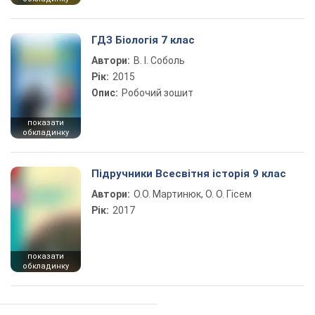
ГДЗ Біологія 7 клас
Автори:
В. І. Соболь
Рік:
2015
Опис:
Робочий зошит
показати
обкладинку
Підручники Всесвітня історія 9 клас
Автори:
О.О. Мартинюк, О. О. Гісем
Рік:
2017
показати
обкладинку