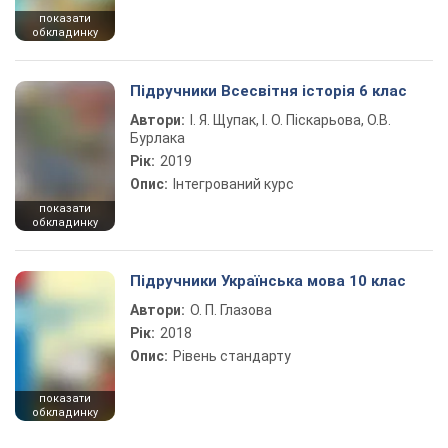
показати
обкладинку
Підручники Всесвітня історія 6 клас
Автори:
І. Я. Щупак, І. О. Піскарьова, О.В.
Бурлака
Рік:
2019
Опис:
Інтегрований курс
показати
обкладинку
Підручники Українська мова 10 клас
Автори:
О. П. Глазова
Рік:
2018
Опис:
Рівень стандарту
показати
обкладинку