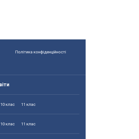
Політика конфіденційності
віти
10 клас
11 клас
10 клас
11 клас