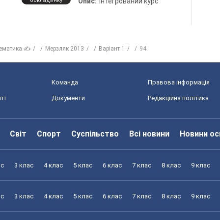
обкладинку
Опис:
Інтегрований курс
ематика ✍
Мерзляк 2013
Варіант 1
94
Команда
Правова інформація
ті
Документи
Редакційна політика
Світ
Спорт
Суспільство
Всі новини
Новини ос
ас
3 клас
4 клас
5 клас
6 клас
7 клас
8 клас
9 клас
ас
3 клас
4 клас
5 клас
6 клас
7 клас
8 клас
9 клас