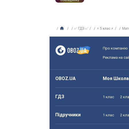
обкладинку
✅ ГДЗ ✅
⚡ 5 клас ⚡
Мат
Про компанію
Реклама на сай
OBOZ.UA
Моя Школа
ГДЗ
1 клас
2 кл
Підручники
1 клас
2 кл