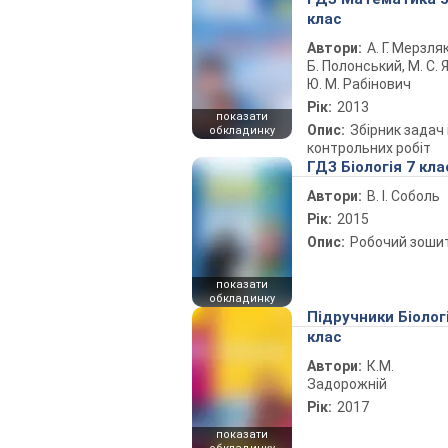
клас
Автори:
А. Г. Мерзляк
Б. Полонський, М. С. Я
Ю. М. Рабінович
Рік:
2013
показати
Опис:
Збірник задач 
обкладинку
контрольних робіт
ГДЗ Біологія 7 кла
Автори:
В. І. Соболь
Рік:
2015
Опис:
Робочий зоши
показати
обкладинку
Підручники Біолог
клас
Автори:
К.М.
Задорожній
Рік:
2017
показати