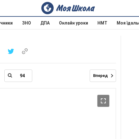
учники
ЗНО
ДПА
Онлайн уроки
НМТ
Моя їдаль
Вперед