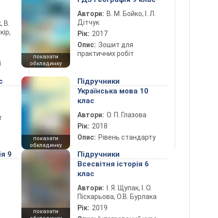
Автори:
В. М. Бойко, І. Л.
Дітчук
, В.
кір,
Рік:
2017
Опис:
Зошит для
практичних робіт
показати
і
обкладинку
с
Підручники
Українська мова 10
клас
Автори:
О. П. Глазова
т
Рік:
2018
Опис:
Рівень стандарту
показати
обкладинку
ія 9
Підручники
Всесвітня історія 6
клас
Автори:
І. Я. Щупак, І. О.
Піскарьова, О.В. Бурлака
Рік:
2019
показати