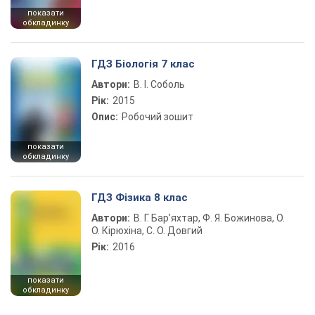
показати
обкладинку
ГДЗ Біологія 7 клас
Автори:
В. І. Соболь
Рік:
2015
Опис:
Робочий зошит
показати
обкладинку
ГДЗ Фізика 8 клас
Автори:
В. Г. Бар’яхтар, Ф. Я. Божинова, О.
О. Кірюхіна, С. О. Довгий
Рік:
2016
показати
обкладинку