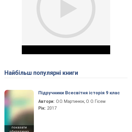
Найбільш популярні книги
Play Video
Підручники Всесвітня історія 9 клас
Автори:
О.О. Мартинюк, О. О. Гісем
Рік:
2017
показати
обкладинку