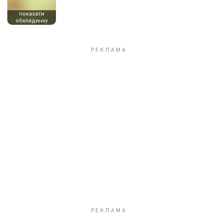
показати
обкладинку