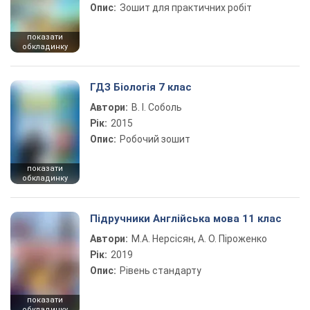
Опис:
Зошит для практичних робіт
показати
обкладинку
ГДЗ Біологія 7 клас
Автори:
В. І. Соболь
Рік:
2015
Опис:
Робочий зошит
показати
обкладинку
Підручники Англійська мова 11 клас
Автори:
М.А. Нерсісян, А. О. Піроженко
Рік:
2019
Опис:
Рівень стандарту
показати
обкладинку