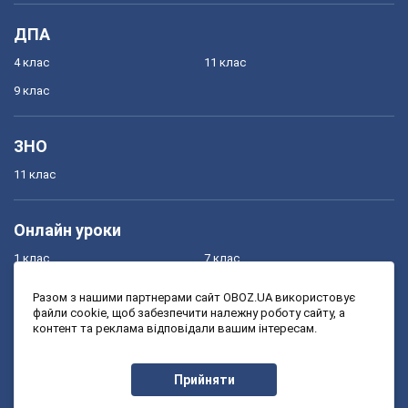
ДПА
4 клас
11 клас
9 клас
ЗНО
11 клас
Онлайн уроки
1 клас
7 клас
2 клас
8 клас
Разом з нашими партнерами сайт OBOZ.UA використовує
файли cookie, щоб забезпечити належну роботу сайту, а
3 клас
9 клас
контент та реклама відповідали вашим інтересам.
4 клас
10 клас
5 клас
11 клас
Прийняти
6 клас