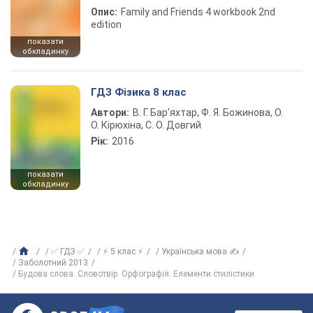
Опис:
Family and Friends 4 workbook 2nd
edition
показати
обкладинку
ГДЗ Фізика 8 клас
Автори:
В. Г. Бар’яхтар, Ф. Я. Божинова, О.
О. Кірюхіна, С. О. Довгий
Рік:
2016
показати
обкладинку
✅ ГДЗ ✅
⚡ 5 клас ⚡
Українська мова ✍
Заболотний 2013
Будова слова. Словотвір. Орфографія. Елементи стилістики