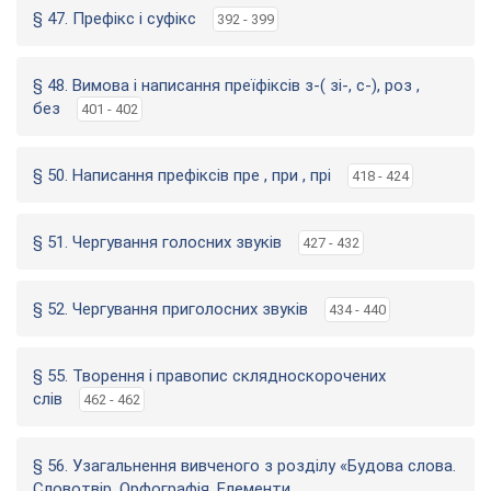
§ 47. Префікс і суфікс
392 - 399
§ 48. Вимова і написання преїфіксів з-( зі-, с-), роз ,
без
401 - 402
§ 50. Написання префіксів пре , при , прі
418 - 424
§ 51. Чергування голосних звуків
427 - 432
§ 52. Чергування приголосних звуків
434 - 440
§ 55. Творення і правопис склядноскорочених
слів
462 - 462
§ 56. Узагальнення вивченого з розділу «Будова слова.
Словотвір. Орфографія. Елементи