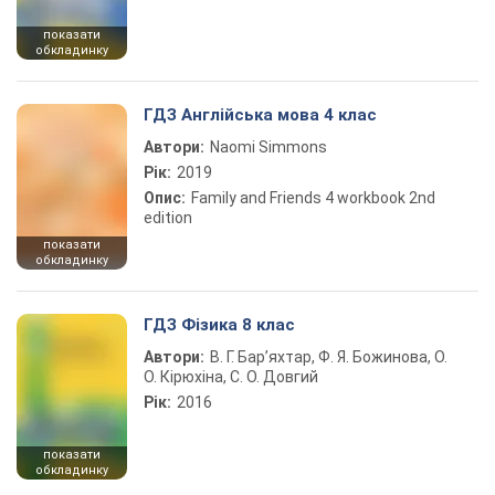
показати
обкладинку
ГДЗ Англійська мова 4 клас
Автори:
Naomi Simmons
Рік:
2019
Опис:
Family and Friends 4 workbook 2nd
edition
показати
обкладинку
ГДЗ Фізика 8 клас
Автори:
В. Г. Бар’яхтар, Ф. Я. Божинова, О.
О. Кірюхіна, С. О. Довгий
Рік:
2016
показати
обкладинку