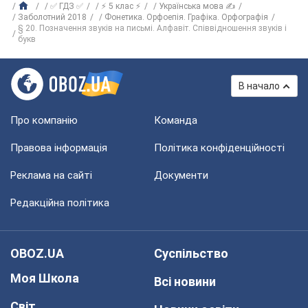
✅ ГДЗ ✅
⚡ 5 клас ⚡
Українська мова ✍
Заболотний 2018
Фонетика. Орфоепія. Графіка. Орфографія
§ 20. Позначення звуків на письмі. Алфавіт. Співвідношення звуків і
букв
В начало
Про компанію
Команда
Правова інформація
Політика конфіденційності
Реклама на сайті
Документи
Редакційна політика
OBOZ.UA
Суспільство
Моя Школа
Всі новини
Світ