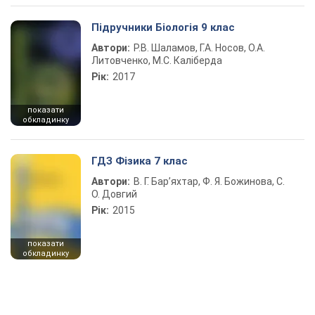
Підручники Біологія 9 клас
Автори:
Р.В. Шаламов, Г.А. Носов, О.А.
Литовченко, М.С. Каліберда
Рік:
2017
показати
обкладинку
ГДЗ Фізика 7 клас
Автори:
В. Г. Бар’яхтар, Ф. Я. Божинова, С.
О. Довгий
Рік:
2015
показати
обкладинку