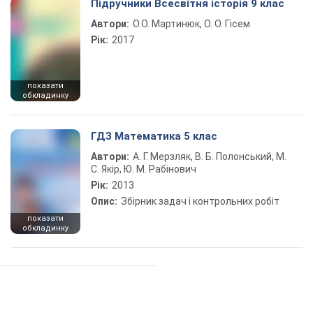
Підручники Всесвітня історія 9 клас
Автори:
О.О. Мартинюк, О. О. Гісем
Рік:
2017
показати
обкладинку
ГДЗ Математика 5 клас
Автори:
А. Г. Мерзляк, В. Б. Полонський, М.
С. Якір, Ю. М. Рабінович
Рік:
2013
Опис:
Збірник задач і контрольних робіт
показати
обкладинку