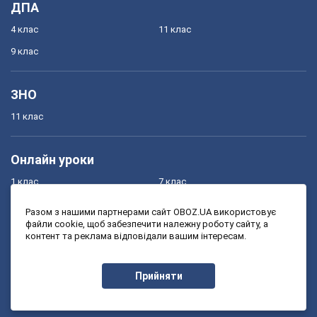
ДПА
4 клас
11 клас
9 клас
ЗНО
11 клас
Онлайн уроки
1 клас
7 клас
2 клас
8 клас
Разом з нашими партнерами сайт OBOZ.UA використовує
файли cookie, щоб забезпечити належну роботу сайту, а
3 клас
9 клас
контент та реклама відповідали вашим інтересам.
4 клас
10 клас
5 клас
11 клас
Прийняти
6 клас