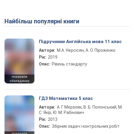
Найбільш популярні книги
Підручники Англійська мова 11 клас
Автори:
М.А. Нерсісян, А. О. Піроженко
Рік:
2019
Опис:
Рівень стандарту
показати
обкладинку
ГДЗ Математика 5 клас
Автори:
А. Г. Мерзляк, В. Б. Полонський, М.
С. Якір, Ю. М. Рабінович
Рік:
2013
Опис:
Збірник задач і контрольних робіт
показати