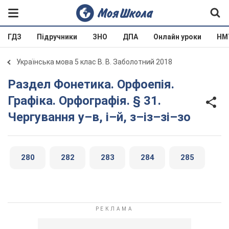
ГДЗ
Підручники
ЗНО
ДПА
Онлайн уроки
НМ
Українська мова 5 клас В. В. Заболотний 2018
Раздел Фонетика. Орфоепія.
Графіка. Орфографія. § 31.
Чергування у–в, і–й, з–із–зі–зо
280
282
283
284
285