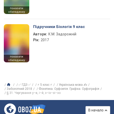
показати
обкладинку
Підручники Біологія 9 клас
Автори:
К.М. Задорожній
Рік:
2017
показати
обкладинку
✅ ГДЗ ✅
⚡ 5 клас ⚡
Українська мова ✍
Заболотний 2018
Фонетика. Орфоепія. Графіка. Орфографія
§ 31. Чергування у–в, і–й, з–із–зі–зо
В начало