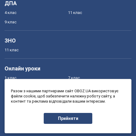
ДПА
4 клас
11 клас
9 клас
ЗНО
11 клас
Онлайн уроки
1 клас
7 клас
2 клас
8 клас
Разом з нашими партнерами сайт OBOZ.UA використовує
файли cookie, щоб забезпечити належну роботу сайту, а
3 клас
9 клас
контент та реклама відповідали вашим інтересам.
4 клас
10 клас
5 клас
11 клас
Прийняти
6 клас