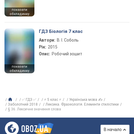
показати
обкладинку
ГДЗ Біологія 7 клас
Автори:
В. І. Соболь
Рік:
2015
Опис:
Робочий зошит
показати
обкладинку
✅ ГДЗ ✅
⚡ 5 клас ⚡
Українська мова ✍
Заболотний 2018
Лексика. Фразеологія. Елементи стилістики
§ 36. Лексичне значення слова
В начало