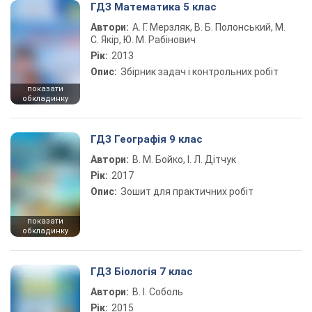
ГДЗ Математика 5 клас
Автори:
А. Г. Мерзляк, В. Б. Полонський, М.
С. Якір, Ю. М. Рабінович
Рік:
2013
Опис:
Збірник задач і контрольних робіт
показати
обкладинку
ГДЗ Географія 9 клас
Автори:
В. М. Бойко, І. Л. Дітчук
Рік:
2017
Опис:
Зошит для практичних робіт
показати
обкладинку
ГДЗ Біологія 7 клас
Автори:
В. І. Соболь
Рік:
2015