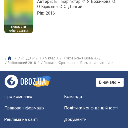
Автори:
В. Г. Бар’яхтар, Ф. Я. Божинова, О.
О. Кірюхіна, С. О. Довгий
Рік:
2016
показати
обкладинку
✅ ГДЗ ✅
⚡ 5 клас ⚡
Українська мова ✍
Заболотний 2018
Лексика. Фразеологія. Елементи стилістики
В начало
Про компанію
Команда
Правова інформація
Політика конфіденційності
Реклама на сайті
Документи