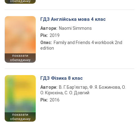
обкладинку
ГДЗ Англійська мова 4 клас
Автори:
Naomi Simmons
Рік:
2019
Опис:
Family and Friends 4 workbook 2nd
edition
показати
обкладинку
ГДЗ Фізика 8 клас
Автори:
В. Г. Бар’яхтар, Ф. Я. Божинова, О.
О. Кірюхіна, С. О. Довгий
Рік:
2016
показати
обкладинку