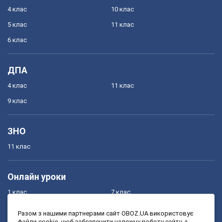
4 клас
10 клас
5 клас
11 клас
6 клас
ДПА
4 клас
11 клас
9 клас
ЗНО
11 клас
Онлайн уроки
1 клас
7 клас
2 клас
8 клас
Разом з нашими партнерами сайт OBOZ.UA використовує
файли cookie, щоб забезпечити належну роботу сайту, а