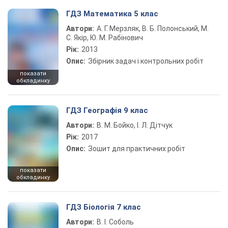
ГДЗ Математика 5 клас
Автори:
А. Г. Мерзляк, В. Б. Полонський, М.
С. Якір, Ю. М. Рабінович
Рік:
2013
Опис:
Збірник задач і контрольних робіт
показати
обкладинку
ГДЗ Географія 9 клас
Автори:
В. М. Бойко, І. Л. Дітчук
Рік:
2017
Опис:
Зошит для практичних робіт
показати
обкладинку
ГДЗ Біологія 7 клас
Автори:
В. І. Соболь