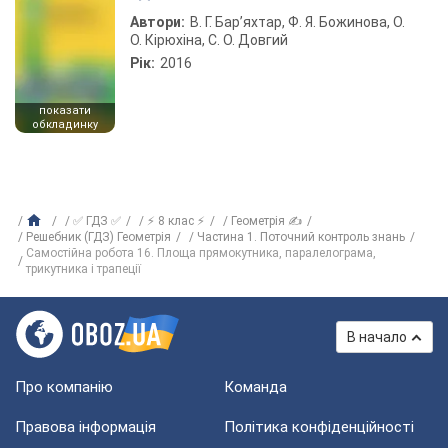
Автори:
В. Г. Бар’яхтар, Ф. Я. Божинова, О.
О. Кірюхіна, С. О. Довгий
Рік:
2016
показати
обкладинку
✅ ГДЗ ✅
⚡ 8 клас ⚡
Геометрія ✍
Решебник (ГДЗ) Геометрія
Частина 1. Поточний контроль знань
Самостійна робота 16. Площа прямокутника, паралелограма,
трикутника і трапеції
В начало
Про компанію
Команда
Правова інформація
Політика конфіденційності