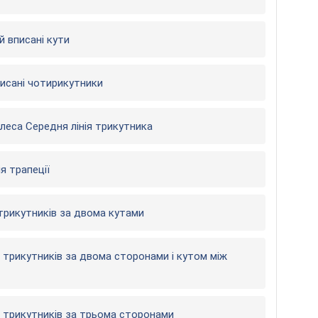
й вписані кути
писані чотирикутники
леса Середня лінія трикутника
я трапеції
трикутників за двома кутами
 трикутників за двома сторонами і кутом між
ь трикутників за трьома сторонами