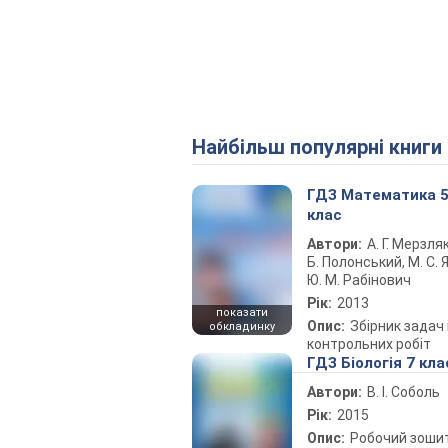
Найбільш популярні книги
ГДЗ Математика 
клас
Автори:
А. Г. Мерзляк
Б. Полонський, М. С. Я
Ю. М. Рабінович
Рік:
2013
показати
Опис:
Збірник задач 
обкладинку
контрольних робіт
ГДЗ Біологія 7 кла
Автори:
В. І. Соболь
Рік:
2015
Опис:
Робочий зоши