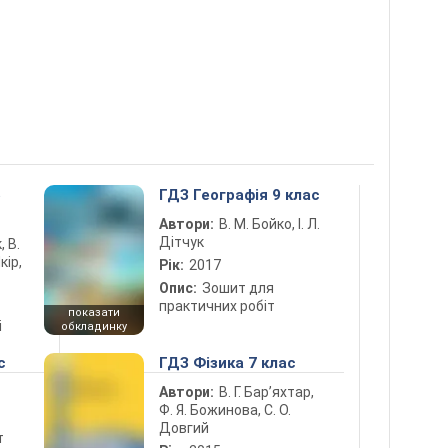
5
ГДЗ Географія 9 клас
Автори:
В. М. Бойко, І. Л.
Дітчук
, В.
кір,
Рік:
2017
Опис:
Зошит для
практичних робіт
показати
і
обкладинку
с
ГДЗ Фізика 7 клас
Автори:
В. Г. Бар’яхтар,
Ф. Я. Божинова, С. О.
Довгий
т