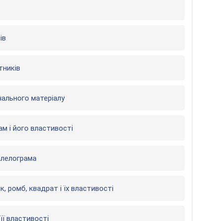
ів
тників
чального матеріалу
м і його властивості
алелограма
, ромб, квадрат і їх властивості
її властивості