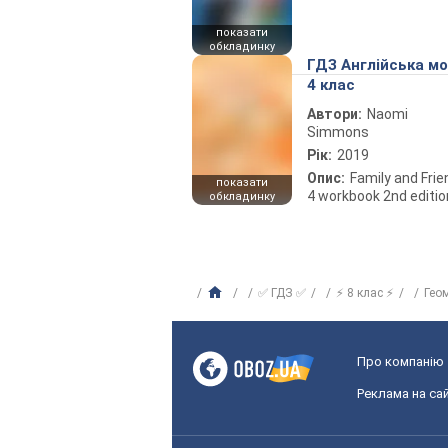
показати
обкладинку
ГДЗ Англійська м
4 клас
Автори:
Naomi
Simmons
Рік:
2019
Опис:
Family and Fri
показати
4 workbook 2nd editio
обкладинку
✅ ГДЗ ✅
⚡ 8 клас ⚡
Гео
Про компанію
Реклама на сай