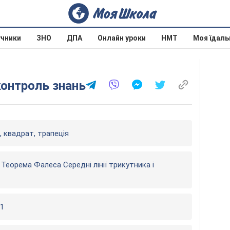
учники
ЗНО
ДПА
Онлайн уроки
НМТ
Моя їдаль
контроль знань
 квадрат, трапеція
 Теорема Фалеса Середні лінії трикутника і
 1