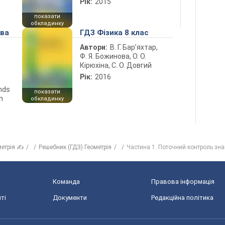
Рік:
2015
показати
обкладинку
ова
ГДЗ Фізика 8 клас
Автори:
В. Г. Бар’яхтар,
Ф. Я. Божинова, О. О.
Кірюхіна, С. О. Довгий
Рік:
2016
ends
показати
n
обкладинку
метрія ✍
Решебник (ГДЗ) Геометрія
Частина 1. Поточний контроль зна
Команда
Правова інформація
ті
Документи
Редакційна політика