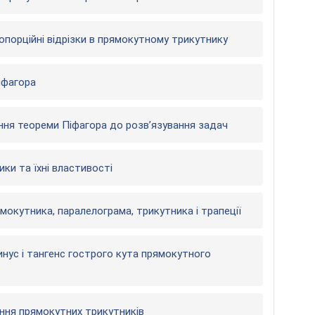
опорційні відрізки в прямокутному трикутнику
іфагора
ння теореми Піфагора до розв’язування задач
ки та їхні властивості
окутника, паралелограма, трикутника і трапеції
инус і тангенс гострого кута прямокутного
ання прямокутних трикутників