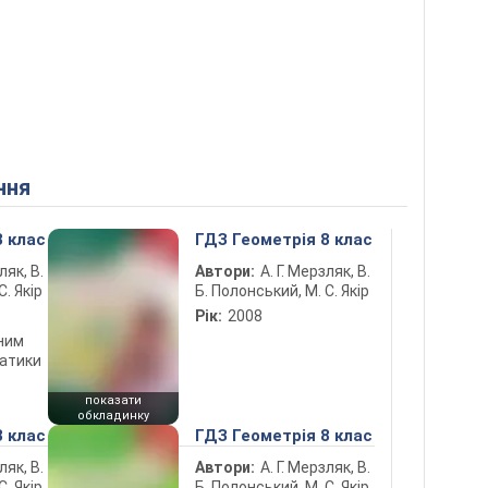
ння
8 клас
ГДЗ Геометрія 8 клас
ляк, В.
Автори:
А. Г. Мерзляк, В.
С. Якір
Б. Полонський, М. С. Якір
Рік:
2008
ним
атики
показати
обкладинку
8 клас
ГДЗ Геометрія 8 клас
ляк, В.
Автори:
А. Г. Мерзляк, В.
. Якір,
Б. Полонський, М. С. Якір