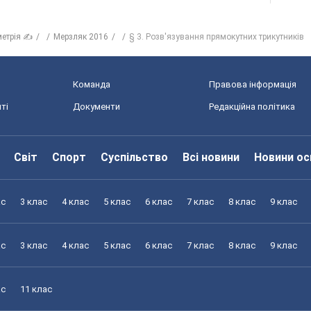
метрія ✍
Мерзляк 2016
§ 3. Розв'язування прямокутних трикутників
Команда
Правова інформація
ті
Документи
Редакційна політика
Світ
Спорт
Суспільство
Всі новини
Новини ос
ас
3 клас
4 клас
5 клас
6 клас
7 клас
8 клас
9 клас
ас
3 клас
4 клас
5 клас
6 клас
7 клас
8 клас
9 клас
ас
11 клас