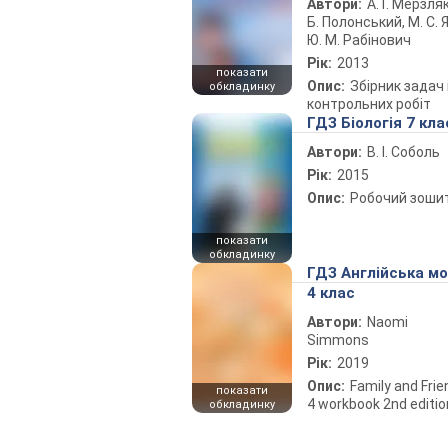
Автори:
А. Г. Мерзляк
Б. Полонський, М. С. Я
Ю. М. Рабінович
Рік:
2013
показати
Опис:
Збірник задач 
обкладинку
контрольних робіт
ГДЗ Біологія 7 кла
Автори:
В. І. Соболь
Рік:
2015
Опис:
Робочий зоши
показати
обкладинку
ГДЗ Англійська м
4 клас
Автори:
Naomi
Simmons
Рік:
2019
Опис:
Family and Fri
показати
4 workbook 2nd editio
обкладинку