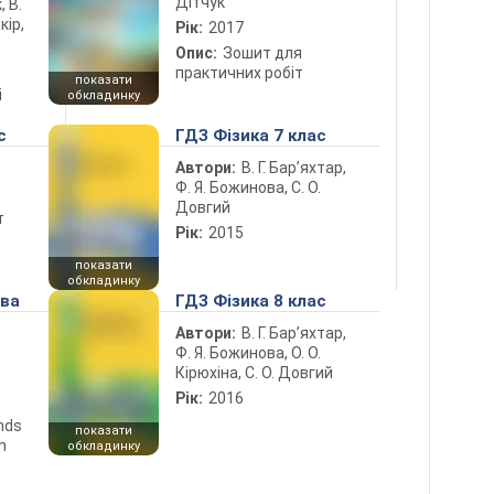
Дітчук
, В.
кір,
Рік:
2017
Опис:
Зошит для
практичних робіт
показати
і
обкладинку
с
ГДЗ Фізика 7 клас
Автори:
В. Г. Бар’яхтар,
Ф. Я. Божинова, С. О.
Довгий
т
Рік:
2015
показати
обкладинку
ова
ГДЗ Фізика 8 клас
Автори:
В. Г. Бар’яхтар,
Ф. Я. Божинова, О. О.
Кірюхіна, С. О. Довгий
Рік:
2016
ends
показати
n
обкладинку