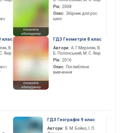
Рік:
2008
Опис:
Збірник для рос.
дач
шкіл
показати
обкладинку
8 клас
ГДЗ Геометрія 8 клас
ляк, В.
Автори:
А. Г. Мерзляк, В.
С. Якір
Б. Полонський, М. С. Якір
Рік:
2016
ач і
Опис:
Поглиблене
т
вивчення
показати
обкладинку
5
ГДЗ Географія 9 клас
Автори:
В. М. Бойко, І. Л.