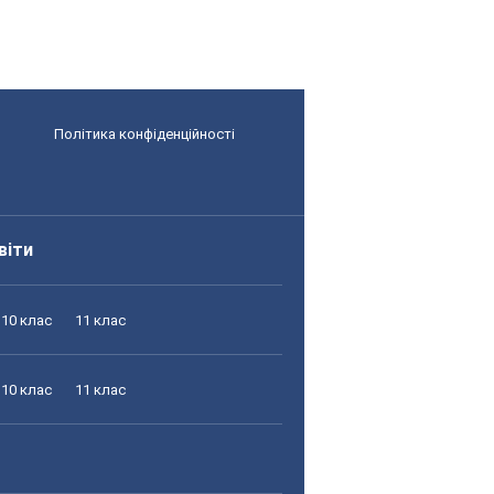
Політика конфіденційності
віти
10 клас
11 клас
10 клас
11 клас