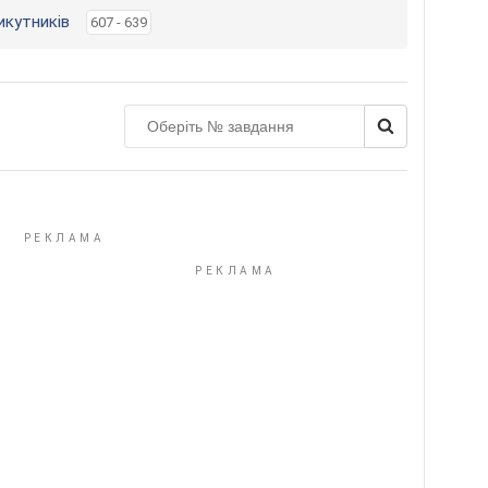
икутників
607 - 639