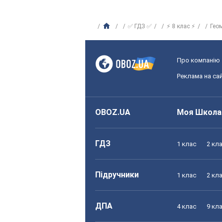
✅ ГДЗ ✅
⚡ 8 клас ⚡
Гео
Про компанію
Реклама на сай
OBOZ.UA
Моя Школа
ГДЗ
1 клас
2 кл
Підручники
1 клас
2 кл
ДПА
4 клас
9 кл