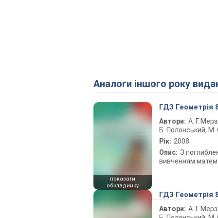
Аналоги іншого року вида
ГДЗ Геометрія 
Автори:
А. Г. Мерз
Б. Полонський, М. 
Рік:
2008
Опис:
З поглибле
вивченням матем
показати
обкладинку
ГДЗ Геометрія 
Автори:
А. Г. Мерз
Б. Полонський, М. С