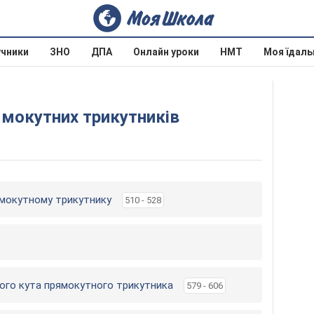
учники
ЗНО
ДПА
Онлайн уроки
НМТ
Моя їдаль
ямокутних трикутників
рямокутному трикутнику
510 - 528
рого кута прямокутного трикутника
579 - 606