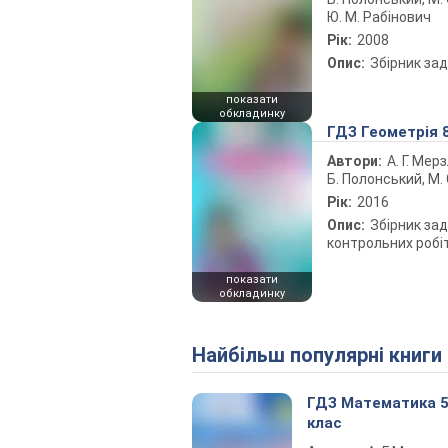
Ю. М. Рабінович
Рік:
2008
Опис:
Збірник за
показати
обкладинку
ГДЗ Геометрія 
Автори:
А. Г. Мерз
Б. Полонський, М. 
Рік:
2016
Опис:
Збірник зад
контрольних робі
показати
обкладинку
Найбільш популярні книги
ГДЗ Математика 
клас