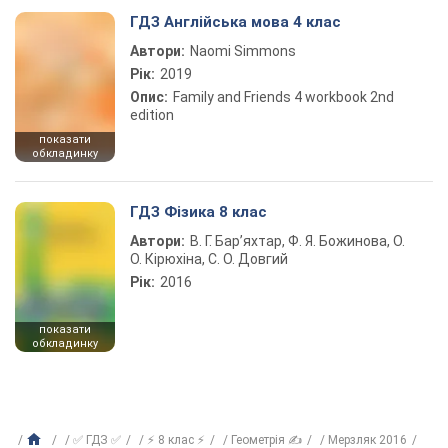
ГДЗ Англійська мова 4 клас
Автори:
Naomi Simmons
Рік:
2019
Опис:
Family and Friends 4 workbook 2nd
edition
показати
обкладинку
ГДЗ Фізика 8 клас
Автори:
В. Г. Бар’яхтар, Ф. Я. Божинова, О.
О. Кірюхіна, С. О. Довгий
Рік:
2016
показати
обкладинку
✅ ГДЗ ✅
⚡ 8 клас ⚡
Геометрія ✍
Мерзляк 2016