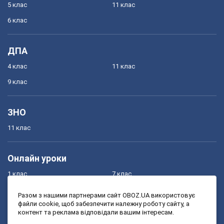
5 клас
11 клас
6 клас
ДПА
4 клас
11 клас
9 клас
ЗНО
11 клас
Онлайн уроки
1 клас
7 клас
2 клас
8 клас
Разом з нашими партнерами сайт OBOZ.UA використовує
файли cookie, щоб забезпечити належну роботу сайту, а
3 клас
9 клас
контент та реклама відповідали вашим інтересам.
4 клас
10 клас