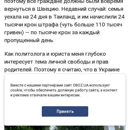
поэтому все граждане должны были вовремя
вернуться в Швецию. Недавний случай: семья
уехала на 24 дня в Таиланд, и им начислили 24
тысячи крон штрафа (чуть больше 110 тысяч
гривен) — по тысяче крон за каждый
пропущенный день.
Как политолога и юриста меня глубоко
интересует тема личной свободы и прав
родителей. Поэтому я считаю, что в Украине
ситуация в этом плане лучше, ведь домашнее
обучение там абсолютно легально.
Вместе с нашими партнерами сайт OBOZ.UA использует
cookie, чтобы обеспечить должную работу сайта, а контент
и реклама отвечали вашим интересам.
Принять