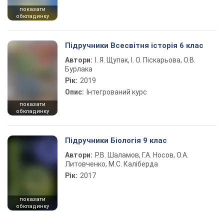
показати
обкладинку
Підручники Всесвітня історія 6 клас
Автори:
І. Я. Щупак, І. О. Піскарьова, О.В.
Бурлака
Рік:
2019
Опис:
Інтегрований курс
показати
обкладинку
Підручники Біологія 9 клас
Автори:
Р.В. Шаламов, Г.А. Носов, О.А.
Литовченко, М.С. Каліберда
Рік:
2017
показати
обкладинку