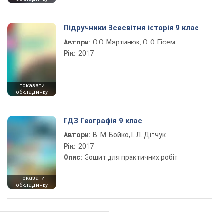
Підручники Всесвітня історія 9 клас
Автори:
О.О. Мартинюк, О. О. Гісем
Рік:
2017
показати
обкладинку
ГДЗ Географія 9 клас
Автори:
В. М. Бойко, І. Л. Дітчук
Рік:
2017
Опис:
Зошит для практичних робіт
показати
обкладинку