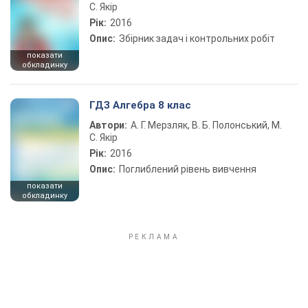
С. Якір
Рік:
2016
Опис:
Збірник задач і контрольних робіт
показати
обкладинку
ГДЗ Алгебра 8 клас
Автори:
А. Г. Мерзляк, В. Б. Полонський, М.
С. Якір
Рік:
2016
Опис:
Поглиблений рівень вивчення
показати
обкладинку