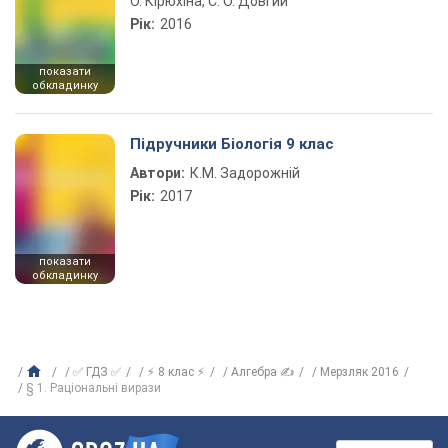
О. Кірюхіна, С. О. Довгий
Рік:
2016
показати
обкладинку
Підручники Біологія 9 клас
Автори:
К.М. Задорожній
Рік:
2017
показати
обкладинку
✅ ГДЗ ✅
⚡ 8 клас ⚡
Алгебра ✍
Мерзляк 2016
§ 1. Раціональні вирази