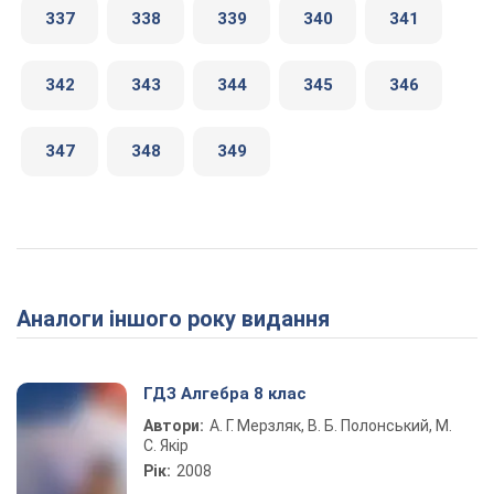
337
338
339
340
341
342
343
344
345
346
347
348
349
Аналоги іншого року видання
ГДЗ Алгебра 8 клас
Автори:
А. Г. Мерзляк, В. Б. Полонський, М.
С. Якір
Рік:
2008