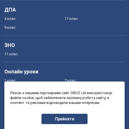
ДПА
4 клас
11 клас
9 клас
ЗНО
11 клас
Онлайн уроки
1 клас
7 клас
2 клас
8 клас
Разом з нашими партнерами сайт OBOZ.UA використовує
файли cookie, щоб забезпечити належну роботу сайту, а
3 клас
9 клас
контент та реклама відповідали вашим інтересам.
4 клас
10 клас
5 клас
11 клас
Прийняти
6 клас