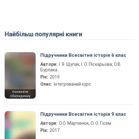
Найбільш популярні книги
Підручники Всесвітня історія 6 клас
Автори:
І. Я. Щупак, І. О. Піскарьова, О.В.
Бурлака
Рік:
2019
Опис:
Інтегрований курс
показати
обкладинку
Підручники Всесвітня історія 9 клас
Автори:
О.О. Мартинюк, О. О. Гісем
Рік:
2017