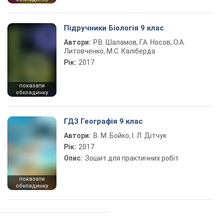
Підручники Біологія 9 клас
Автори:
Р.В. Шаламов, Г.А. Носов, О.А.
Литовченко, М.С. Каліберда
Рік:
2017
показати
обкладинку
ГДЗ Географія 9 клас
Автори:
В. М. Бойко, І. Л. Дітчук
Рік:
2017
Опис:
Зошит для практичних робіт
показати
обкладинку