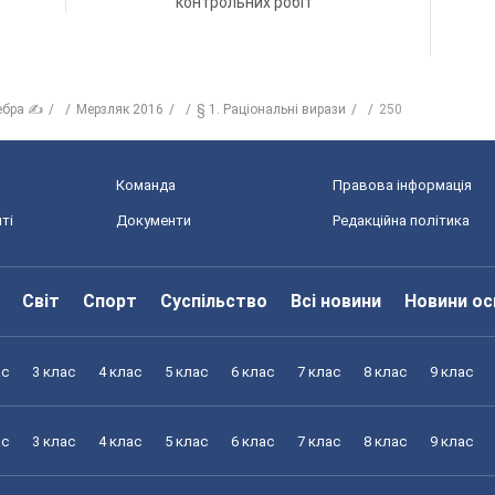
контрольних робіт
ебра ✍
Мерзляк 2016
§ 1. Раціональні вирази
250
Команда
Правова інформація
ті
Документи
Редакційна політика
Світ
Спорт
Суспільство
Всі новини
Новини ос
ас
3 клас
4 клас
5 клас
6 клас
7 клас
8 клас
9 клас
ас
3 клас
4 клас
5 клас
6 клас
7 клас
8 клас
9 клас