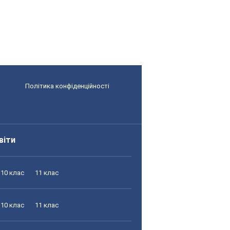
Політика конфіденційності
віти
10 клас
11 клас
10 клас
11 клас