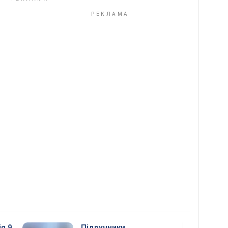
ія 9
Підручники