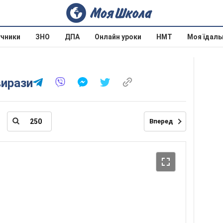
учники
ЗНО
ДПА
Онлайн уроки
НМТ
Моя їдаль
вирази
Вперед