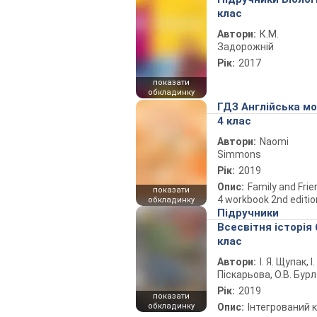
клас
Автори:
К.М.
Задорожній
Рік:
2017
показати
обкладинку
ГДЗ Англійська м
4 клас
Автори:
Naomi
Simmons
Рік:
2019
Опис:
Family and Fri
показати
4 workbook 2nd editio
обкладинку
Підручники
Всесвітня історія 
клас
Автори:
І. Я. Щупак, І.
Піскарьова, О.В. Бур
Рік:
2019
показати
обкладинку
Опис:
Інтегрований 