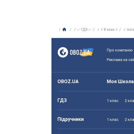
✅ ГДЗ ✅
⚡ 8 клас ⚡
Алг
Про компанію
Реклама на сай
OBOZ.UA
Моя Школа
ГДЗ
1 клас
2 кл
Підручники
1 клас
2 кл