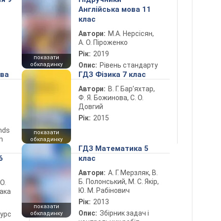
Англійська мова 11
клас
Автори:
М.А. Нерсісян,
А. О. Піроженко
Рік:
2019
показати
обкладинку
Опис:
Рівень стандарту
ова
ГДЗ Фізика 7 клас
Автори:
В. Г. Бар’яхтар,
Ф. Я. Божинова, С. О.
Довгий
Рік:
2015
ends
показати
n
обкладинку
ГДЗ Математика 5
6
клас
Автори:
А. Г. Мерзляк, В.
Б. Полонський, М. С. Якір,
 О.
Ю. М. Рабінович
лака
Рік:
2013
показати
Опис:
Збірник задач і
курс
обкладинку