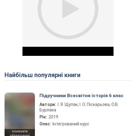
Найбільш популярні книги
Play Video
Підручники Всесвітня історія 6 клас
Автори:
І. Я. Щупак, І. О. Піскарьова, О.В.
Бурлака
Рік:
2019
Опис:
Інтегрований курс
показати
обкладинку