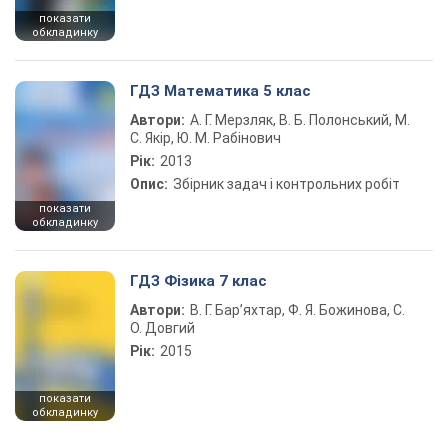
показати
обкладинку
ГДЗ Математика 5 клас
Автори:
А. Г. Мерзляк, В. Б. Полонський, М.
С. Якір, Ю. М. Рабінович
Рік:
2013
Опис:
Збірник задач і контрольних робіт
показати
обкладинку
ГДЗ Фізика 7 клас
Автори:
В. Г. Бар’яхтар, Ф. Я. Божинова, С.
О. Довгий
Рік:
2015
показати
обкладинку