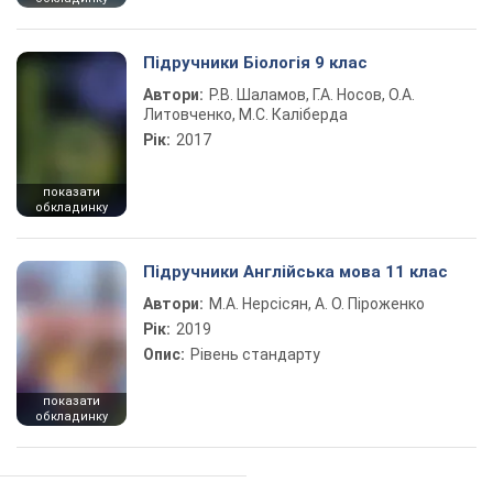
Підручники Біологія 9 клас
Автори:
Р.В. Шаламов, Г.А. Носов, О.А.
Литовченко, М.С. Каліберда
Рік:
2017
показати
обкладинку
Підручники Англійська мова 11 клас
Автори:
М.А. Нерсісян, А. О. Піроженко
Рік:
2019
Опис:
Рівень стандарту
показати
обкладинку