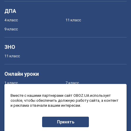
ДПА
4 класс
11 класс
9 класс
ЗНО
11 класс
Онлайн уроки
1 класс
7 класс
2 класс
8 класс
Вместе с нашими партнерами сайт OBOZ.UA использует
cookie, чтобы обеспечить должную работу сайта, а контент
3 класс
9 класс
и реклама отвечали вашим интересам.
4 класс
10 класс
5 класс
11 класс
Принять
6 класс