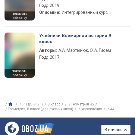
Год:
2019
Описание:
Интегрированный курс
показать
обложку
Учебники Всемирная история 9
класс
Авторы:
А.А. Мартынюк, О. А. Гисем
Год:
2017
показать
обложку
✅ ГДЗ ✅
⚡ 8 класс ⚡
Геометрия ✍
Геометрия, 8 класс (для русских школ)
Упражнения
44
В начало