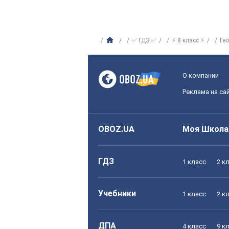
✅ ГДЗ ✅
⚡ 8 класс ⚡
Ге
О компании
Реклама на са
OBOZ.UA
Моя Школа
ГДЗ
1 класс
2 к
Учебники
1 класс
2 к
ДПА
4 класс
9 к