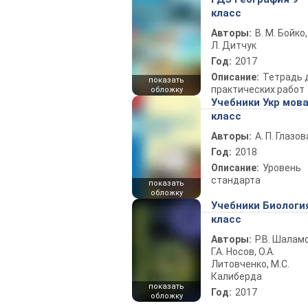
класс
Авторы:
В. М. Бойко,
Л. Дитчук
Год:
2017
Описание:
Тетрадь 
показать
практических работ
обложку
Учебники Укр мова
класс
Авторы:
А. П. Глазов
Год:
2018
Описание:
Уровень
стандарта
показать
обложку
Учебники Биологи
класс
Авторы:
Р.В. Шаламо
Г.А. Носов, О.А.
Литовченко, М.С.
Калиберда
показать
Год:
2017
обложку