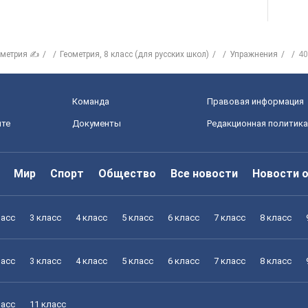
ометрия ✍
Геометрия, 8 класс (для русских школ)
Упражнения
40
Команда
Правовая информация
йте
Документы
Редакционная политика
Мир
Спорт
Общество
Все новости
Новости 
ласс
3 класс
4 класс
5 класс
6 класс
7 класс
8 класс
ласс
3 класс
4 класс
5 класс
6 класс
7 класс
8 класс
ласс
11 класс