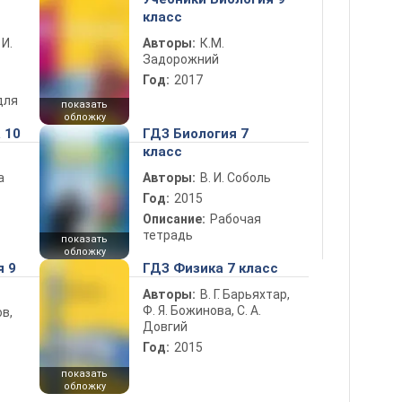
класс
 И.
Авторы:
К.М.
Задорожний
Год:
2017
для
показать
обложку
 10
ГДЗ Биология 7
класс
а
Авторы:
В. И. Соболь
Год:
2015
Описание:
Рабочая
тетрадь
показать
обложку
я 9
ГДЗ Физика 7 класс
Авторы:
В. Г. Барьяхтар,
Ф. Я. Божинова, С. А.
в,
Довгий
Год:
2015
показать
обложку