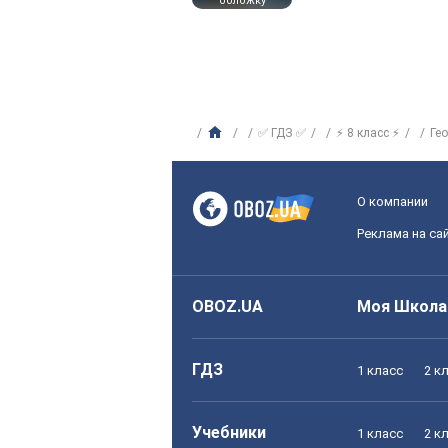
обложку
✅ ГДЗ ✅
⚡ 8 класс ⚡
Ге
О компании
Реклама на са
OBOZ.UA
Моя Школа
ГДЗ
1 класс
2 к
Учебники
1 класс
2 к