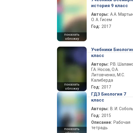
история 9 класс
Авторы:
А.А. Марты
О. А. Гисем
Год:
2017
показать
обложку
Учебники Биологи
класс
Авторы:
Р.В. Шаламо
Г.А. Носов, О.А.
Литовченко, М.С.
Калиберда
показать
Год:
2017
обложку
ГДЗ Биология 7
класс
Авторы:
В. И. Собол
Год:
2015
Описание:
Рабочая
тетрадь
показать