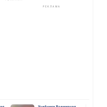
ная
Учебники Всемирная