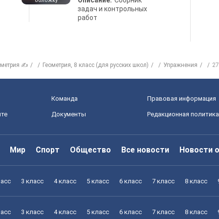
Описание:
Сборник
обложку
задач и контрольных
работ
ометрия ✍
Геометрия, 8 класс (для русских школ)
Упражнения
27
Команда
Правовая информация
йте
Документы
Редакционная политика
Мир
Спорт
Общество
Все новости
Новости 
ласс
3 класс
4 класс
5 класс
6 класс
7 класс
8 класс
ласс
3 класс
4 класс
5 класс
6 класс
7 класс
8 класс