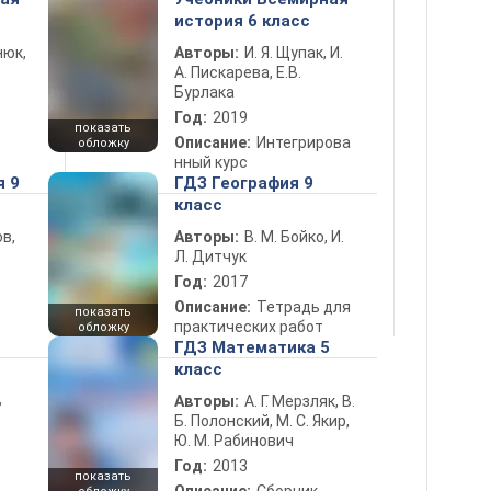
история 6 класс
нюк,
Авторы:
И. Я. Щупак, И.
А. Пискарева, Е.В.
Бурлака
Год:
2019
показать
Описание:
Интегрирова
обложку
нный курс
я 9
ГДЗ География 9
класс
в,
Авторы:
В. М. Бойко, И.
Л. Дитчук
Год:
2017
Описание:
Тетрадь для
показать
практических работ
обложку
ГДЗ Математика 5
класс
ь
Авторы:
А. Г. Мерзляк, В.
Б. Полонский, М. С. Якир,
Ю. М. Рабинович
Год:
2013
показать