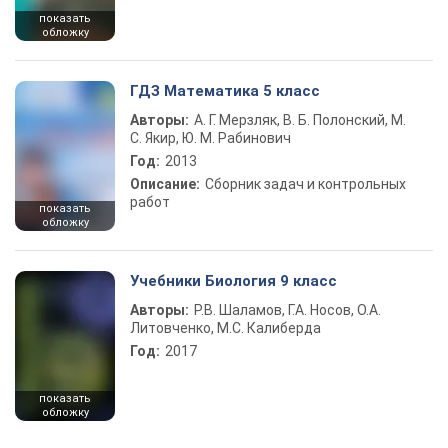
показать
обложку
ГДЗ Математика 5 класс
Авторы:
А. Г. Мерзляк, В. Б. Полонский, М.
С. Якир, Ю. М. Рабинович
Год:
2013
Описание:
Сборник задач и контрольных
работ
показать
обложку
Учебники Биология 9 класс
Авторы:
Р.В. Шаламов, Г.А. Носов, О.А.
Литовченко, М.С. Калиберда
Год:
2017
показать
обложку