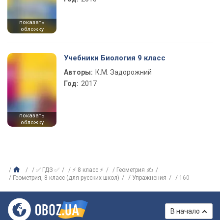
показать
обложку
Учебники Биология 9 класс
Авторы:
К.М. Задорожний
Год:
2017
показать
обложку
✅ ГДЗ ✅
⚡ 8 класс ⚡
Геометрия ✍
Геометрия, 8 класс (для русских школ)
Упражнения
160
В начало