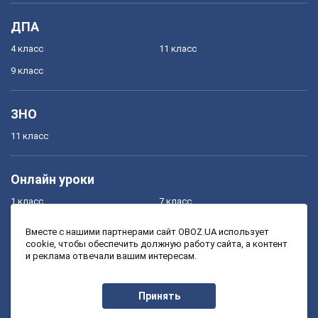
ДПА
4 класс
11 класс
9 класс
ЗНО
11 класс
Онлайн уроки
1 класс
7 класс
2 класс
8 класс
Вместе с нашими партнерами сайт OBOZ.UA использует
cookie, чтобы обеспечить должную работу сайта, а контент
3 класс
9 класс
и реклама отвечали вашим интересам.
4 класс
10 класс
5 класс
11 класс
Принять
6 класс