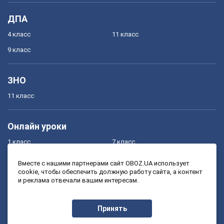
ДПА
4 класс
11 класс
9 класс
ЗНО
11 класс
Онлайн уроки
1 класс
7 класс
2 класс
8 класс
Вместе с нашими партнерами сайт OBOZ.UA использует
cookie, чтобы обеспечить должную работу сайта, а контент
3 класс
9 класс
и реклама отвечали вашим интересам.
4 класс
10 класс
5 класс
11 класс
Принять
6 класс