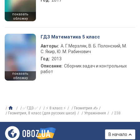
Год:
2017
показать
обложку
ГДЗ Математика 5 класс
Авторы:
А. Г. Мерзляк, В. Б. Полонский, М.
С. Якир, Ю. М. Рабинович
Год:
2013
Описание:
Сборник задач и контрольных
работ
показать
обложку
✅ ГДЗ ✅
⚡ 8 класс ⚡
Геометрия ✍
Геометрия, 8 класс (для русских школ)
Упражнения
238
В начало