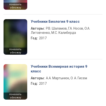
показать
обложку
Учебники Биология 9 класс
Авторы:
Р.В. Шаламов, Г.А. Носов, О.А.
Литовченко, М.С. Калиберда
Год:
2017
показать
обложку
Учебники Всемирная история 9
класс
Авторы:
А.А. Мартынюк, О. А. Гисем
Год:
2017
показать
обложку