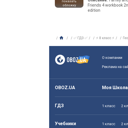
Описание:
Family an
показать
Friends 4 workbook 2
обложку
edition
✅ ГДЗ ✅
⚡ 8 класс ⚡
Ге
О компании
Реклама на са
OBOZ.UA
Моя Школа
ГДЗ
1 класс
2 к
Учебники
1 класс
2 к