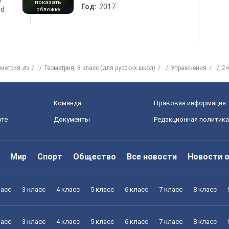
d
показать
Год:
2017
nd
обложку
ометрия ✍
Геометрия, 8 класс (для русских школ)
Упражнения
24
Команда
Правовая информация
йте
Документы
Редакционная политика
Мир
Спорт
Общество
Все новости
Новости 
ласс
3 класс
4 класс
5 класс
6 класс
7 класс
8 класс
ласс
3 класс
4 класс
5 класс
6 класс
7 класс
8 класс