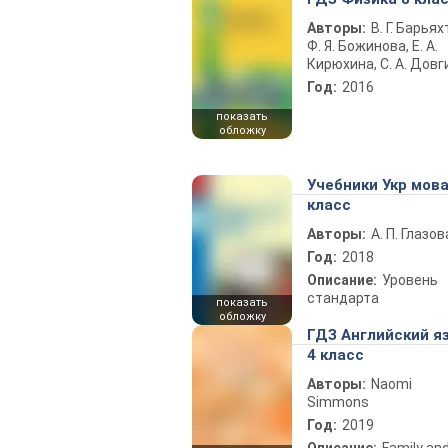
Авторы:
В. Г. Барьях
Ф. Я. Божинова, Е. А.
Кирюхина, С. А. Довг
Год:
2016
показать
обложку
Учебники Укр мова
класс
Авторы:
А. П. Глазов
Год:
2018
Описание:
Уровень
стандарта
показать
обложку
ГДЗ Английский я
4 класс
Авторы:
Naomi
Simmons
Год:
2019