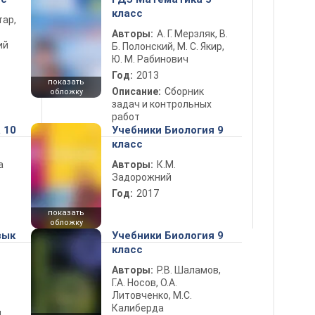
класс
тар,
Авторы:
А. Г. Мерзляк, В.
ий
Б. Полонский, М. С. Якир,
Ю. М. Рабинович
Год:
2013
показать
Описание:
Сборник
обложку
задач и контрольных
работ
 10
Учебники Биология 9
класс
а
Авторы:
К.М.
Задорожний
Год:
2017
показать
обложку
зык
Учебники Биология 9
класс
Авторы:
Р.В. Шаламов,
Г.А. Носов, О.А.
Литовченко, М.С.
Калиберда