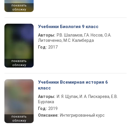
показать
обложку
Учебники Биология 9 класс
Авторы:
Р.В. Шаламов, Г.А. Носов, О.А.
Литовченко, М.С. Калиберда
Год:
2017
показать
обложку
Учебники Всемирная история 6
класс
Авторы:
И. Я. Щупак, И. А. Пискарева, Е.В.
Бурлака
Год:
2019
Описание:
Интегрированный курс
показать
обложку