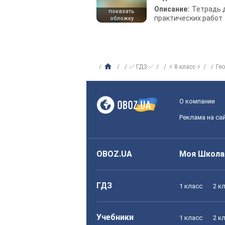
Описание:
Тетрадь 
показать
практических работ
обложку
✅ ГДЗ ✅
⚡ 8 класс ⚡
Ге
О компании
Реклама на са
OBOZ.UA
Моя Школа
ГДЗ
1 класс
2 к
Учебники
1 класс
2 к