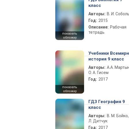
класс
Авторы:
В. И. Собол
Год:
2015
Описание:
Рабочая
тетрадь
показать
обложку
Учебники Всемир
история 9 класс
Авторы:
А.А. Марты
О. А. Гисем
Год:
2017
показать
обложку
ГДЗ География 9
класс
Авторы:
В. М. Бойко,
Л. Дитчук
Год:
2017