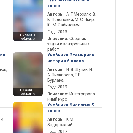
класс
ь
Авторы:
А. Г. Мерзляк, В.
Б. Полонский, М. С. Якир,
Ю. М. Рабинович
Год:
2013
показать
Описание:
Сборник
обложку
задач и контрольных
работ
ная
Учебники Всемирная
история 6 класс
нюк,
Авторы:
И. Я. Щупак, И.
А. Пискарева, Е.В.
Бурлака
Год:
2019
показать
Описание:
Интегрирова
обложку
нный курс
Учебники Биология 9
класс
 И.
Авторы:
К.М.
Задорожний
Год:
2017