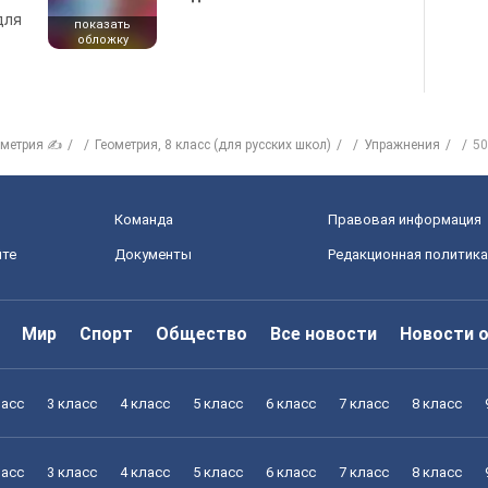
для
показать
обложку
ометрия ✍
Геометрия, 8 класс (для русских школ)
Упражнения
50
Команда
Правовая информация
йте
Документы
Редакционная политика
Мир
Спорт
Общество
Все новости
Новости 
ласс
3 класс
4 класс
5 класс
6 класс
7 класс
8 класс
ласс
3 класс
4 класс
5 класс
6 класс
7 класс
8 класс