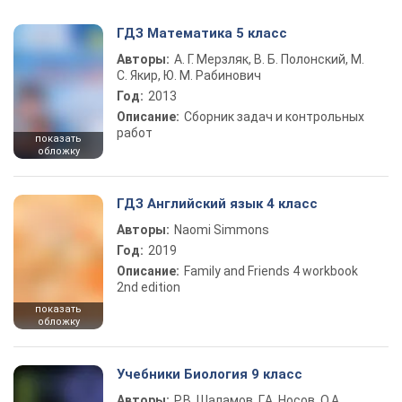
ГДЗ Математика 5 класс
Авторы:
А. Г. Мерзляк, В. Б. Полонский, М.
С. Якир, Ю. М. Рабинович
Год:
2013
Описание:
Сборник задач и контрольных
работ
показать
обложку
ГДЗ Английский язык 4 класс
Авторы:
Naomi Simmons
Год:
2019
Описание:
Family and Friends 4 workbook
2nd edition
показать
обложку
Учебники Биология 9 класс
Авторы:
Р.В. Шаламов, Г.А. Носов, О.А.