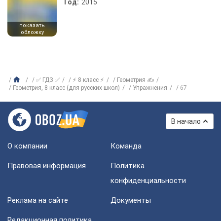
Год:
2015
показать
обложку
✅ ГДЗ ✅
⚡ 8 класс ⚡
Геометрия ✍
Геометрия, 8 класс (для русских школ)
Упражнения
67
В начало
О компании
Команда
Правовая информация
Политика
конфиденциальности
Реклама на сайте
Документы
Редакционная политика