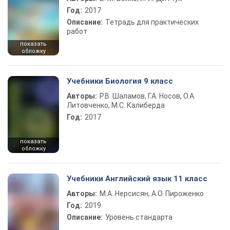
Год:
2017
Описание:
Тетрадь для практических
работ
показать
обложку
Учебники Биология 9 класс
Авторы:
Р.В. Шаламов, Г.А. Носов, О.А.
Литовченко, М.С. Калиберда
Год:
2017
показать
обложку
Учебники Английский язык 11 класс
Авторы:
М.А. Нерсисян, А.О. Пироженко
Год:
2019
Описание:
Уровень стандарта