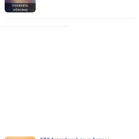
показать
обложку