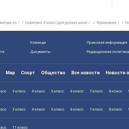
ометрия ✍
Геометрия, 8 класс (для русских школ)
Упражнения
56
Команда
Правовая информация
йте
Документы
Редакционная политика
Мир
Спорт
Общество
Все новости
Новости 
ласс
3 класс
4 класс
5 класс
6 класс
7 класс
8 класс
ласс
3 класс
4 класс
5 класс
6 класс
7 класс
8 класс
ласс
11 класс