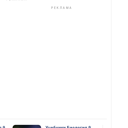
я 9
Учебники Биология 9