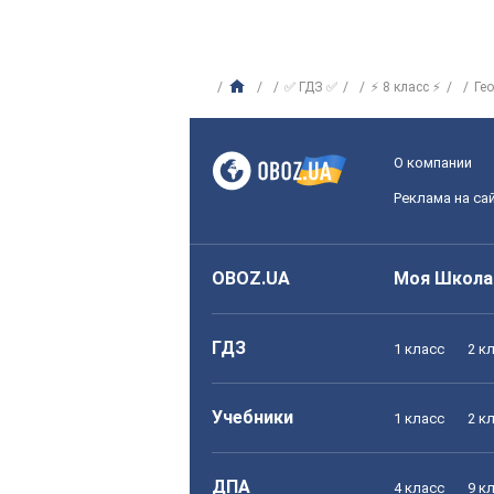
✅ ГДЗ ✅
⚡ 8 класс ⚡
Ге
О компании
Реклама на са
OBOZ.UA
Моя Школа
ГДЗ
1 класс
2 к
Учебники
1 класс
2 к
ДПА
4 класс
9 к