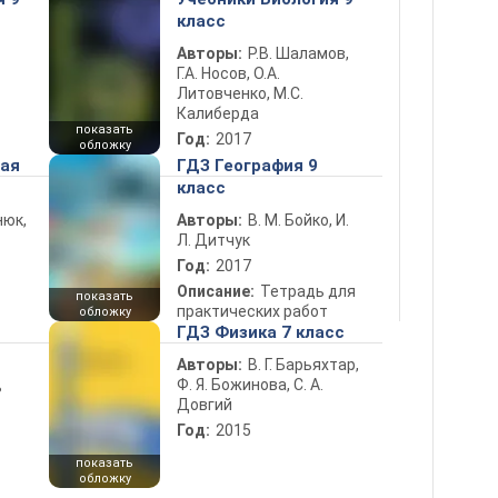
класс
Авторы:
Р.В. Шаламов,
Г.А. Носов, О.А.
Литовченко, М.С.
Калиберда
показать
Год:
2017
обложку
ная
ГДЗ География 9
класс
нюк,
Авторы:
В. М. Бойко, И.
Л. Дитчук
Год:
2017
Описание:
Тетрадь для
показать
практических работ
обложку
ГДЗ Физика 7 класс
Авторы:
В. Г. Барьяхтар,
Ф. Я. Божинова, С. А.
ь
Довгий
Год:
2015
показать
обложку