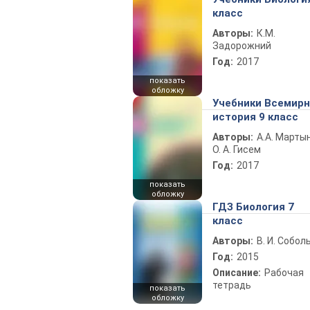
класс
Авторы:
К.М.
Задорожний
Год:
2017
показать
обложку
Учебники Всемир
история 9 класс
Авторы:
А.А. Марты
О. А. Гисем
Год:
2017
показать
обложку
ГДЗ Биология 7
класс
Авторы:
В. И. Собол
Год:
2015
Описание:
Рабочая
тетрадь
показать
обложку