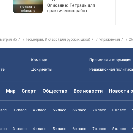
Описание:
Тетрадь для
показать
практических работ
обложку
ометрия ✍
Геометрия, 8 класс (для русских школ)
Упражнения
26
Команда
Правовая информация
йте
Документы
Редакционная политика
Мир
Спорт
Общество
Все новости
Новости 
ласс
3 класс
4 класс
5 класс
6 класс
7 класс
8 класс
ласс
3 класс
4 класс
5 класс
6 класс
7 класс
8 класс