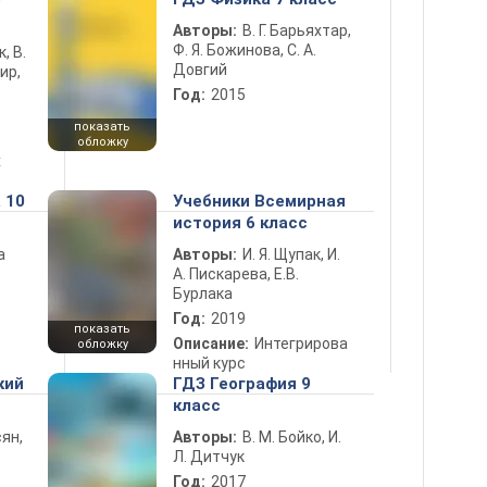
Авторы:
В. Г. Барьяхтар,
Ф. Я. Божинова, С. А.
к, В.
Довгий
ир,
Год:
2015
показать
обложку
х
 10
Учебники Всемирная
история 6 класс
а
Авторы:
И. Я. Щупак, И.
А. Пискарева, Е.В.
Бурлака
Год:
2019
показать
Описание:
Интегрирова
обложку
нный курс
кий
ГДЗ География 9
класс
ян,
Авторы:
В. М. Бойко, И.
Л. Дитчук
Год:
2017