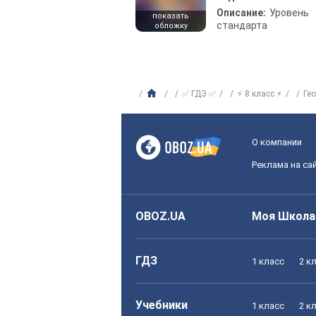
Описание:
Уровень
показать
стандарта
обложку
✅ ГДЗ ✅
⚡ 8 класс ⚡
Ге
О компании
Реклама на са
OBOZ.UA
Моя Школа
ГДЗ
1 класс
2 к
Учебники
1 класс
2 к