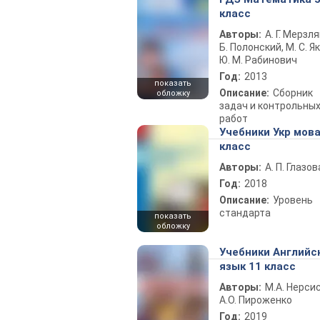
класс
Авторы:
А. Г. Мерзля
Б. Полонский, М. С. Як
Ю. М. Рабинович
Год:
2013
показать
Описание:
Сборник
обложку
задач и контрольны
работ
Учебники Укр мова
класс
Авторы:
А. П. Глазов
Год:
2018
Описание:
Уровень
стандарта
показать
обложку
Учебники Английс
язык 11 класс
Авторы:
М.А. Нерсис
А.О. Пироженко
Год:
2019