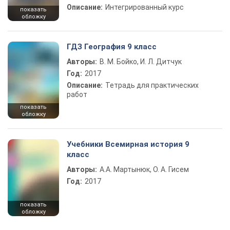
Описание:
Интегрированный курс
показать
обложку
ГДЗ География 9 класс
Авторы:
В. М. Бойко, И. Л. Дитчук
Год:
2017
Описание:
Тетрадь для практических
работ
показать
обложку
Учебники Всемирная история 9
класс
Авторы:
А.А. Мартынюк, О. А. Гисем
Год:
2017
показать
обложку